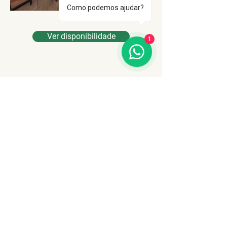
Como podemos ajudar?
Ver disponibilidade
1
Po
Alameda Nossa Senhora da
Guadalupe - Alto da Serra, São
Roque - SP,
18143-410
contato@pousadaacalanto.com.br
WhatsApp:
(11) 99914-2017
Ver disponibilidade