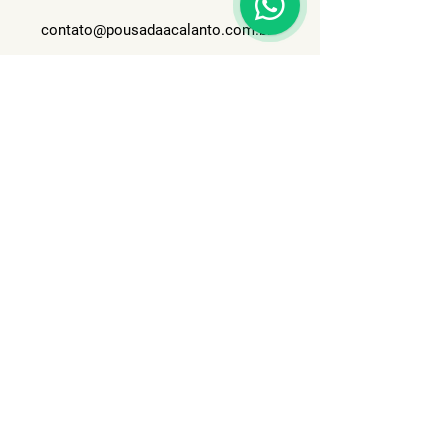
contato@pousadaacalanto.com.br
WhatsApp:
(11) 99914-2017
Ver disponibilidade
Contato
Nome
Sobrenome
Email